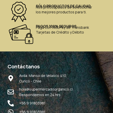
SÓLO PRODUCTOS DE CALIDAD
Nos preocupados de seleccionar
los mejores productos para ti.
PAGOS 100% SEGUROS
Paga con WebPay de Transbank
Tarjetas de Crédito y Débito
Contáctanos
Avda. Manso de Velasco 410,
Curicó - Chile
hola@supermercadoorganico.cl
Respondemos en 24 hrs
+56 9 91803981
+56 9 91803981