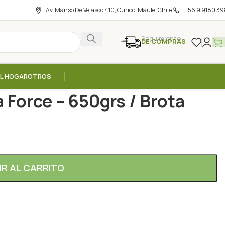
Av. Manso De Velasco 410, Curicó, Maule, Chile
+56 9 9180 39
Seguimiento
DE COMPRAS
EL HOGAR
OTROS
s
/
Proteina V-Pro Vainilla Force – 650grs / Brota
a Force – 650grs / Brota
IR AL CARRITO