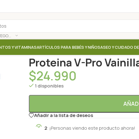
SELECCIONAR CATEGORÍA
NTOS Y VITAMINAS
ARTÍCULOS PARA BEBÉS Y NIÑOS
ASEO Y CUIDADO D
Inicio
/
Tienda
/
Proteinas / Aminoacidos / Colageno
Proteina V-Pro Vainill
$
24.990
1 disponibles
AÑAD
Añadir a la lista de deseos
2
¡Personas viendo este producto ahora!