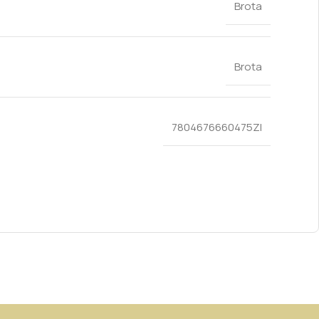
Brota
Brota
7804676660475ZI