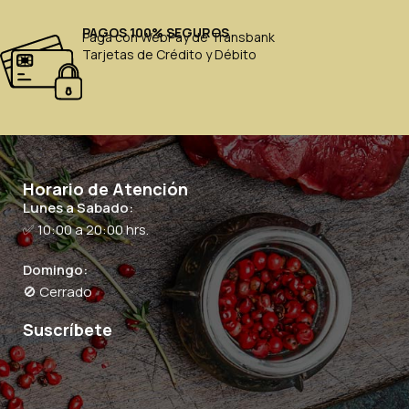
PAGOS 100% SEGUROS
Paga con WebPay de Transbank
Tarjetas de Crédito y Débito
Horario de Atención
Lunes a Sabado:
✅ 10:00 a 20:00 hrs.
Domingo:
🚫 Cerrado
Suscríbete