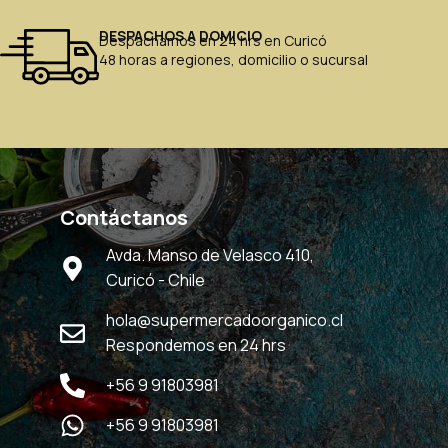
DESPACHOS A DOMICIO
Despachamos en 24 hrs en Curicó
48 horas a regiones, domicilio o sucursal
Contáctanos
Avda. Manso de Velasco 410,
Curicó - Chile
hola@supermercadoorganico.cl
Respondemos en 24 hrs
+56 9 91803981
+56 9 91803981