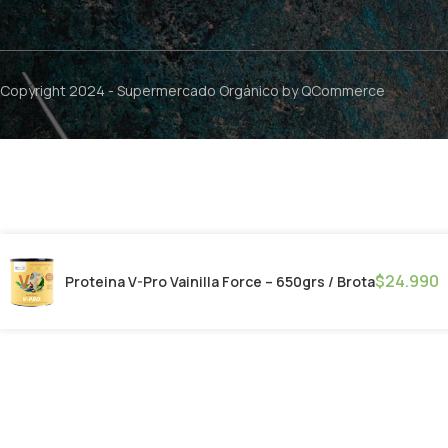
Copyright 2024 -
Supermercado Orgánico
by QCommerce
$
24.990
Proteina V-Pro Vainilla Force – 650grs / Brota