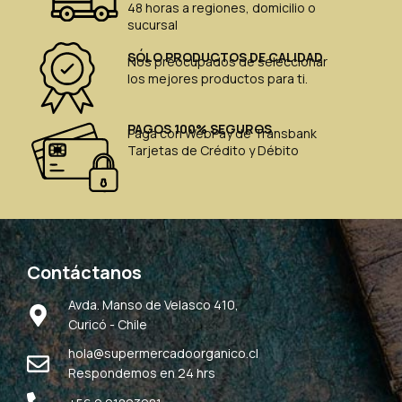
48 horas a regiones, domicilio o
sucursal
SÓLO PRODUCTOS DE CALIDAD
Nos preocupados de seleccionar
los mejores productos para ti.
PAGOS 100% SEGUROS
Paga con WebPay de Transbank
Tarjetas de Crédito y Débito
Contáctanos
Avda. Manso de Velasco 410,
Curicó - Chile
hola@supermercadoorganico.cl
Respondemos en 24 hrs