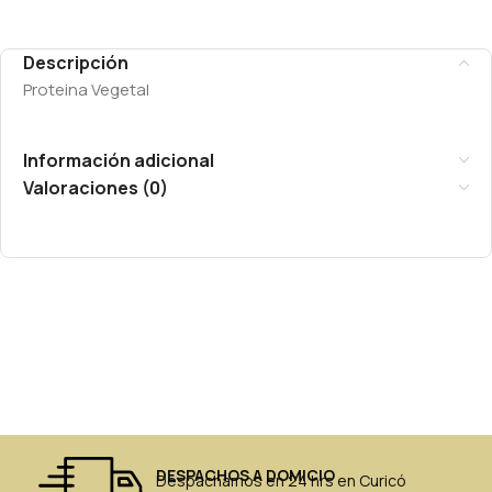
Descripción
Proteina Vegetal
Información adicional
Valoraciones (0)
DESPACHOS A DOMICIO
Despachamos en 24 hrs en Curicó