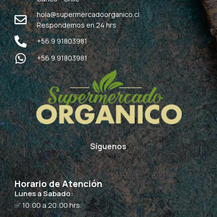
hola@supermercadoorganico.cl
Respondemos en 24 hrs
+56 9 91803981
+56 9 91803981
Síguenos
Horario de Atención
Lunes a Sabado:
✅ 10:00 a 20:00 hrs.