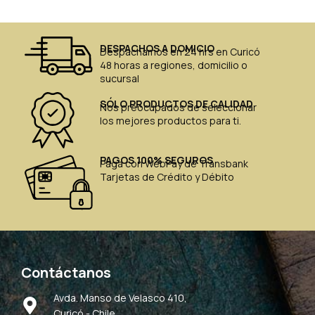
DESPACHOS A DOMICIO
Despachamos en 24 hrs en Curicó
48 horas a regiones, domicilio o
sucursal
SÓLO PRODUCTOS DE CALIDAD
Nos preocupados de seleccionar
los mejores productos para ti.
PAGOS 100% SEGUROS
Paga con WebPay de Transbank
Tarjetas de Crédito y Débito
Contáctanos
Avda. Manso de Velasco 410,
Curicó - Chile