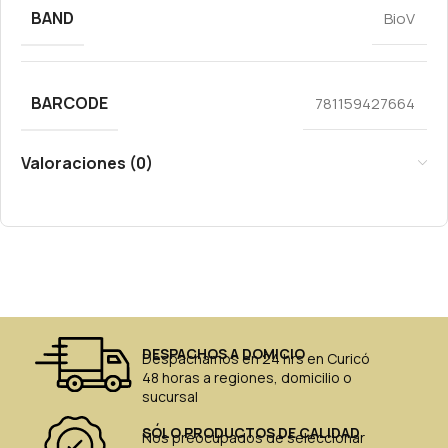
BAND
BioV
BARCODE
781159427664
Valoraciones (0)
DESPACHOS A DOMICIO
Despachamos en 24 hrs en Curicó
48 horas a regiones, domicilio o
sucursal
SÓLO PRODUCTOS DE CALIDAD
Nos preocupados de seleccionar