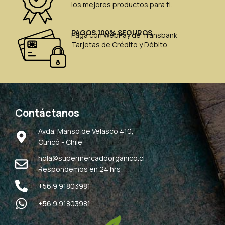
los mejores productos para ti.
PAGOS 100% SEGUROS
Paga con WebPay de Transbank
Tarjetas de Crédito y Débito
Contáctanos
Avda. Manso de Velasco 410,
Curicó - Chile
hola@supermercadoorganico.cl
Respondemos en 24 hrs
+56 9 91803981
+56 9 91803981