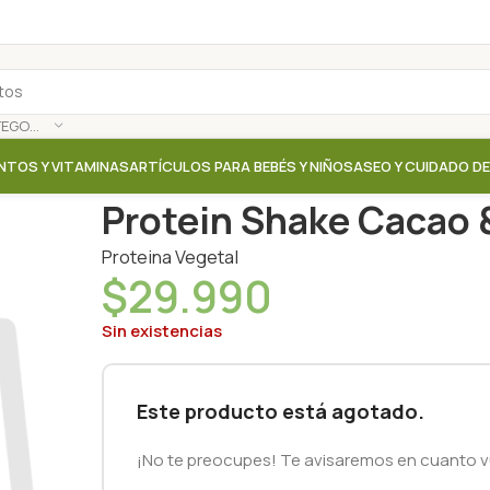
SELECCIONAR CATEGORÍA
NTOS Y VITAMINAS
ARTÍCULOS PARA BEBÉS Y NIÑOS
ASEO Y CUIDADO D
Inicio
/
Tienda
/
Proteinas / Aminoacidos / Colageno
Protein Shake Cacao &
Proteina Vegetal
$
29.990
Sin existencias
Este producto está agotado.
¡No te preocupes! Te avisaremos en cuanto vu