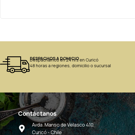
DESPACHOS A DOMICIO
Despachamos en 24 hrs en Curicó
48 horas a regiones, domicilio o sucursal
Contáctanos
Avda. Manso de Velasco 410,
Curicó - Chile