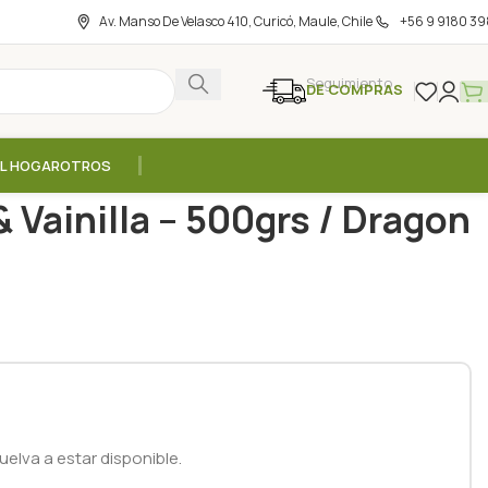
Av. Manso De Velasco 410, Curicó, Maule, Chile
+56 9 9180 39
Seguimiento
DE COMPRAS
EL HOGAR
OTROS
s
/
Protein Shake Cacao & Vainilla – 500grs / Dragon
 Vainilla – 500grs / Dragon
elva a estar disponible.