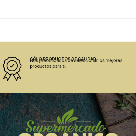
SÓLO PRODUCTOS DE CALIDAD
Nos preocupados de seleccionar los mejores
productos para ti.