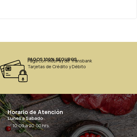
PAGOS 100% SEGUROS
Paga con WebPay de Transbank
Tarjetas de Crédito y Débito
Horario de Atención
Lunes a Sabado:
✅ 10:00 a 20:00 hrs.