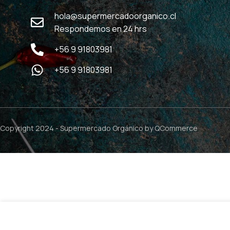
hola@supermercadoorganico.cl
Respondemos en 24 hrs
+56 9 91803981
+56 9 91803981
Copyright 2024 -
Supermercado Orgánico
by QCommerce
$
29.9
Protein Shake Cacao & Vainilla – 500grs / Dragon