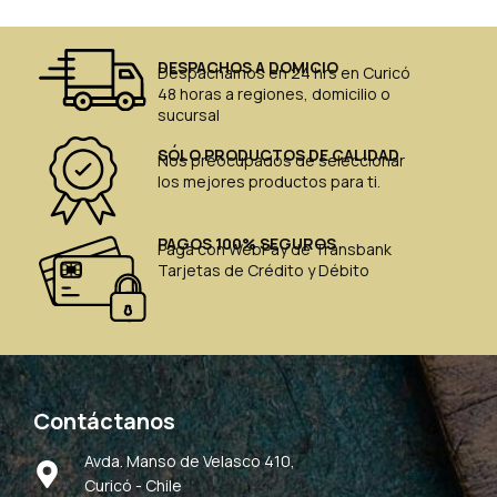
DESPACHOS A DOMICIO
Despachamos en 24 hrs en Curicó
48 horas a regiones, domicilio o
sucursal
SÓLO PRODUCTOS DE CALIDAD
Nos preocupados de seleccionar
los mejores productos para ti.
PAGOS 100% SEGUROS
Paga con WebPay de Transbank
Tarjetas de Crédito y Débito
Contáctanos
Avda. Manso de Velasco 410,
Curicó - Chile