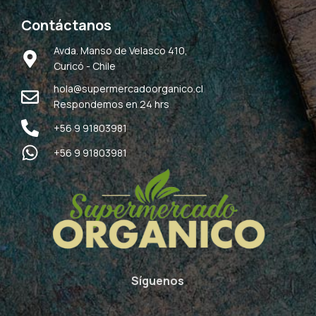
Contáctanos
Avda. Manso de Velasco 410,
Curicó - Chile
hola@supermercadoorganico.cl
Respondemos en 24 hrs
+56 9 91803981
+56 9 91803981
Síguenos