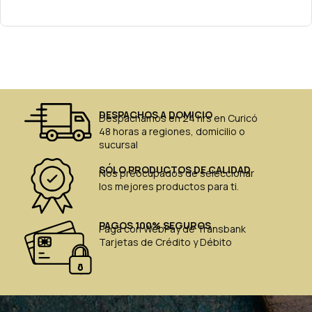
DESPACHOS A DOMICIO
Despachamos en 24 hrs en Curicó
48 horas a regiones, domicilio o
sucursal
SÓLO PRODUCTOS DE CALIDAD
Nos preocupados de seleccionar
los mejores productos para ti.
PAGOS 100% SEGUROS
Paga con WebPay de Transbank
Tarjetas de Crédito y Débito