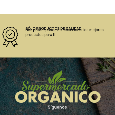
SÓLO PRODUCTOS DE CALIDAD
Nos preocupados de seleccionar los mejores
productos para ti.
Síguenos