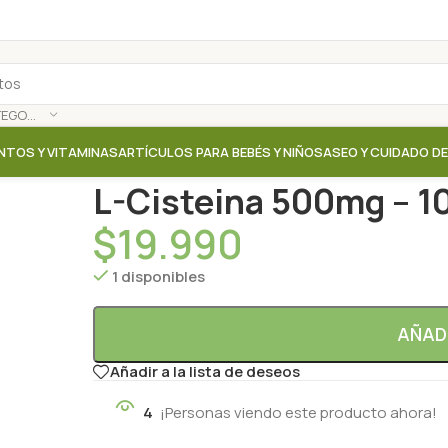
SELECCIONAR CATEGORÍA
NTOS Y VITAMINAS
ARTÍCULOS PARA BEBÉS Y NIÑOS
ASEO Y CUIDADO D
Inicio
/
Tienda
/
Proteinas / Aminoacidos / Colageno
L-Cisteina 500mg – 1
$
19.990
1 disponibles
AÑAD
Añadir a la lista de deseos
4
¡Personas viendo este producto ahora!