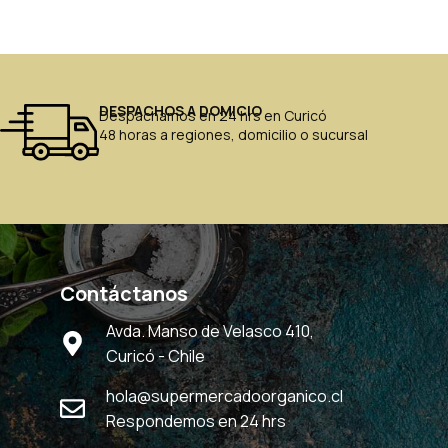
DESPACHOS A DOMICIO
Despachamos en 24 hrs en Curicó
48 horas a regiones, domicilio o sucursal
Contáctanos
Avda. Manso de Velasco 410,
Curicó - Chile
hola@supermercadoorganico.cl
Respondemos en 24 hrs