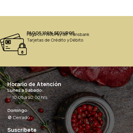
PAGOS 100% SEGUROS
Paga con WebPay de Transbank
Tarjetas de Crédito y Débito
Horario de Atención
Lunes a Sabado:
✅ 10:00 a 20:00 hrs.
Domingo:
🚫 Cerrado
Suscríbete