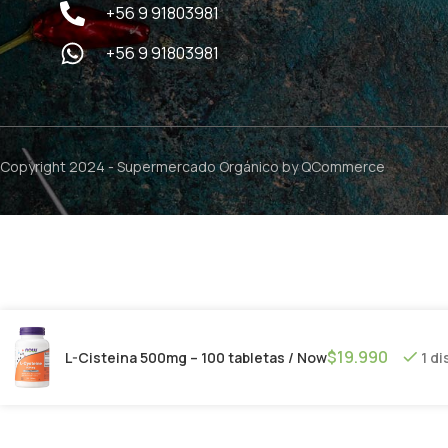
+56 9 91803981
+56 9 91803981
Copyright 2024 -
Supermercado Orgánico
by QCommerce
$
19.990
L-Cisteina 500mg – 100 tabletas / Now
1 d