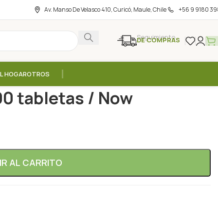
Av. Manso De Velasco 410, Curicó, Maule, Chile
+56 9 9180 39
Seguimiento
DE COMPRAS
EL HOGAR
OTROS
s
/
L-Cisteina 500mg – 100 tabletas / Now
00 tabletas / Now
IR AL CARRITO