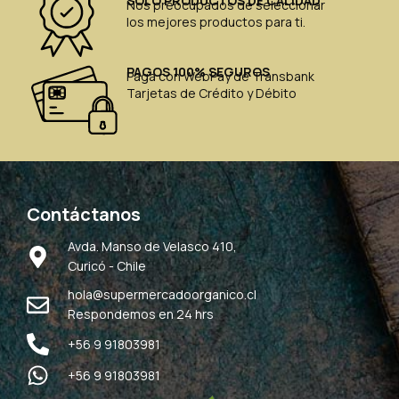
SÓLO PRODUCTOS DE CALIDAD
Nos preocupados de seleccionar
los mejores productos para ti.
PAGOS 100% SEGUROS
Paga con WebPay de Transbank
Tarjetas de Crédito y Débito
Contáctanos
Avda. Manso de Velasco 410,
Curicó - Chile
hola@supermercadoorganico.cl
Respondemos en 24 hrs
+56 9 91803981
+56 9 91803981