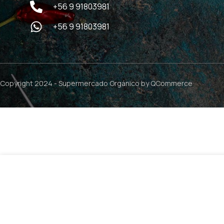
+56 9 91803981
+56 9 91803981
Copyright 2024 -
Supermercado Orgánico
by QCommerce
$
23.990
Creatina Monohidratada – 300g / New Pharma