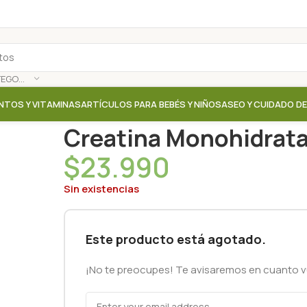
SELECCIONAR CATEGORÍA
NTOS Y VITAMINAS
ARTÍCULOS PARA BEBÉS Y NIÑOS
ASEO Y CUIDADO D
Inicio
/
Tienda
/
Proteinas / Aminoacidos / Colageno
Creatina Monohidrata
$
23.990
Sin existencias
Este producto está agotado.
¡No te preocupes! Te avisaremos en cuanto vu