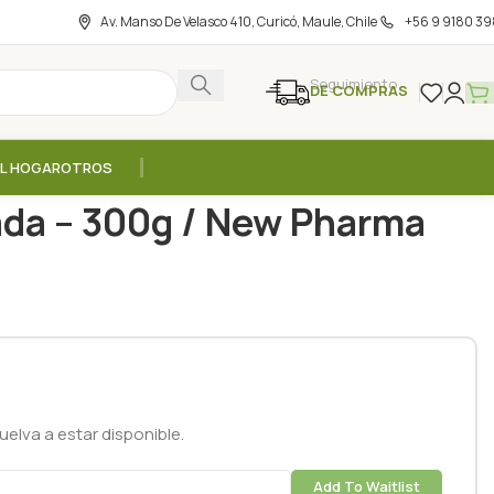
Av. Manso De Velasco 410, Curicó, Maule, Chile
+56 9 9180 39
Seguimiento
DE COMPRAS
EL HOGAR
OTROS
s
/
Creatina Monohidratada – 300g / New Pharma
da – 300g / New Pharma
elva a estar disponible.
Add To Waitlist