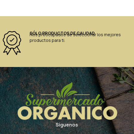
SÓLO PRODUCTOS DE CALIDAD
Nos preocupados de seleccionar los mejores
productos para ti.
Síguenos