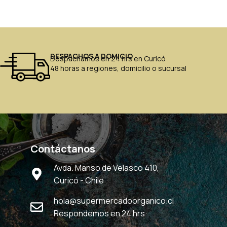
DESPACHOS A DOMICIO
Despachamos en 24 hrs en Curicó
48 horas a regiones, domicilio o sucursal
Contáctanos
Avda. Manso de Velasco 410,
Curicó - Chile
hola@supermercadoorganico.cl
Respondemos en 24 hrs