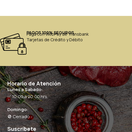
PAGOS 100% SEGUROS
Paga con WebPay de Transbank
Tarjetas de Crédito y Débito
Horario de Atención
Lunes a Sabado:
✅ 10:00 a 20:00 hrs.
Domingo:
🚫 Cerrado
Suscríbete