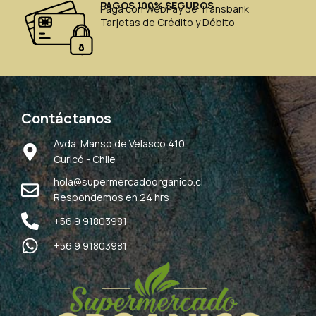
PAGOS 100% SEGUROS
Paga con WebPay de Transbank
Tarjetas de Crédito y Débito
Contáctanos
Avda. Manso de Velasco 410,
Curicó - Chile
hola@supermercadoorganico.cl
Respondemos en 24 hrs
+56 9 91803981
+56 9 91803981