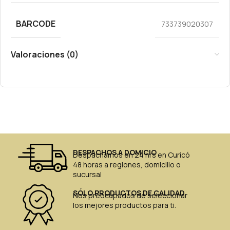
BARCODE
733739020307
Valoraciones (0)
DESPACHOS A DOMICIO
Despachamos en 24 hrs en Curicó
48 horas a regiones, domicilio o
sucursal
SÓLO PRODUCTOS DE CALIDAD
Nos preocupados de seleccionar
los mejores productos para ti.