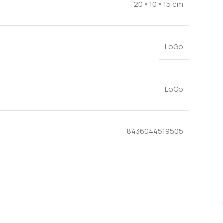
20 × 10 × 15 cm
LoGo
LoGo
8436044519505