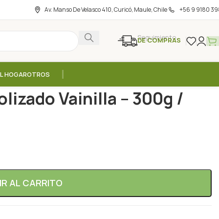
Av. Manso De Velasco 410, Curicó, Maule, Chile
+56 9 9180 39
Seguimiento
DE COMPRAS
EL HOGAR
OTROS
s
/
Colageno Marino Hidrolizado Vainilla – 300g / Drasanvi
lizado Vainilla – 300g /
IR AL CARRITO