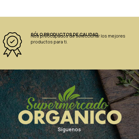
SÓLO PRODUCTOS DE CALIDAD
Nos preocupados de seleccionar los mejores
productos para ti.
Síguenos