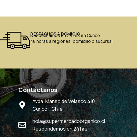
DESPACHOS A DOMICIO
Despachamos en 24 hrs en Curicó
48 horas a regiones, domicilio o sucursal
Contáctanos
Avda. Manso de Velasco 410,
Curicó - Chile
hola@supermercadoorganico.cl
Respondemos en 24 hrs