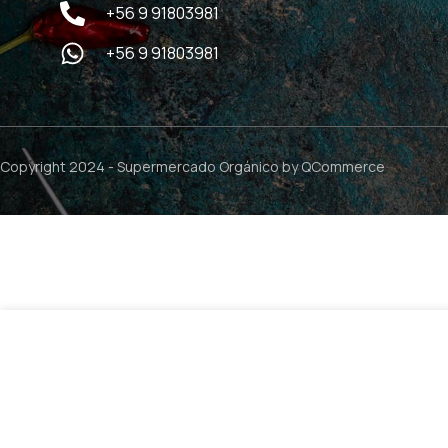
+56 9 91803981
+56 9 91803981
Copyright 2024 -
Supermercado Orgánico
by QCommerce
Colageno Marino Hidrolizado Vainilla – 300g / Drasanvi