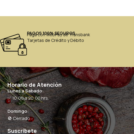
PAGOS 100% SEGUROS
Paga con WebPay de Transbank
Tarjetas de Crédito y Débito
Horario de Atención
Lunes a Sabado:
✅ 10:00 a 20:00 hrs.
Domingo:
🚫 Cerrado
Suscríbete