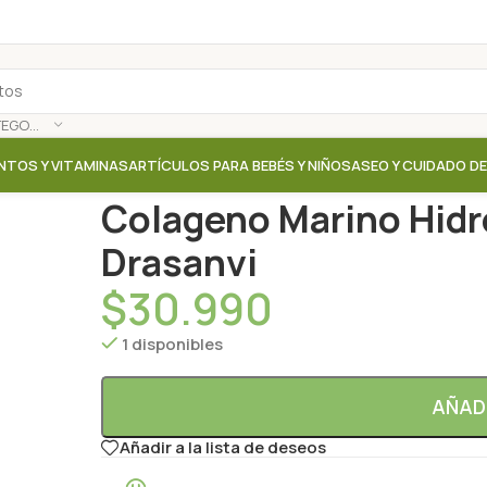
SELECCIONAR CATEGORÍA
NTOS Y VITAMINAS
ARTÍCULOS PARA BEBÉS Y NIÑOS
ASEO Y CUIDADO D
Inicio
/
Tienda
/
Proteinas / Aminoacidos / Colageno
Colageno Marino Hidro
Drasanvi
$
30.990
1 disponibles
AÑAD
Añadir a la lista de deseos