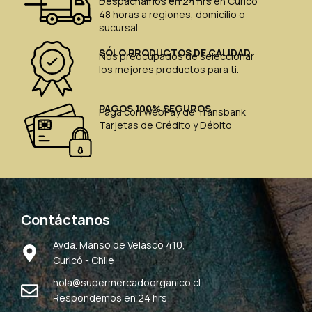
Despachamos en 24 hrs en Curicó
48 horas a regiones, domicilio o
sucursal
SÓLO PRODUCTOS DE CALIDAD
Nos preocupados de seleccionar
los mejores productos para ti.
PAGOS 100% SEGUROS
Paga con WebPay de Transbank
Tarjetas de Crédito y Débito
Contáctanos
Avda. Manso de Velasco 410,
Curicó - Chile
hola@supermercadoorganico.cl
Respondemos en 24 hrs