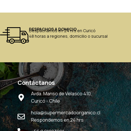
DESPACHOS A DOMICIO
Despachamos en 24 hrs en Curicó
48 horas a regiones, domicilio o sucursal
Contáctanos
Avda. Manso de Velasco 410,
Curicó - Chile
hola@supermercadoorganico.cl
Respondemos en 24 hrs