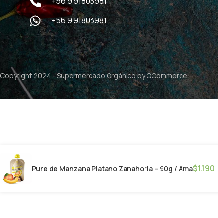
+56 9 91803981
+56 9 91803981
Copyright 2024 -
Supermercado Orgánico
by QCommerce
$
1.190
Pure de Manzana Platano Zanahoria – 90g / Ama