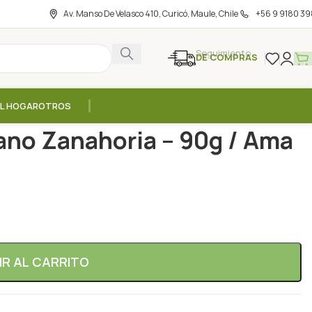
Av. Manso De Velasco 410, Curicó, Maule, Chile
+56 9 9180 39
Seguimiento
DE COMPRAS
EL HOGAR
OTROS
a Platano Zanahoria – 90g / Ama
ano Zanahoria – 90g / Ama
IR AL CARRITO