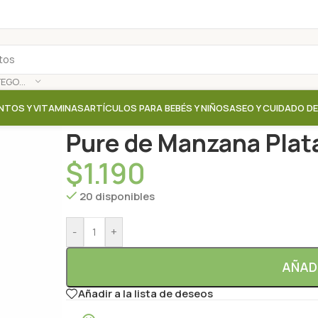
SELECCIONAR CATEGORÍA
NTOS Y VITAMINAS
ARTÍCULOS PARA BEBÉS Y NIÑOS
ASEO Y CUIDADO D
Inicio
/
Tienda
/
Papillas / smoothies
/
Pure de Manzan
Pure de Manzana Plat
$
1.190
20 disponibles
-
+
AÑAD
Añadir a la lista de deseos