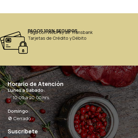
PAGOS 100% SEGUROS
Paga con WebPay de Transbank
Tarjetas de Crédito y Débito
Horario de Atención
Lunes a Sabado:
✅ 10:00 a 20:00 hrs.
Domingo:
🚫 Cerrado
Suscríbete