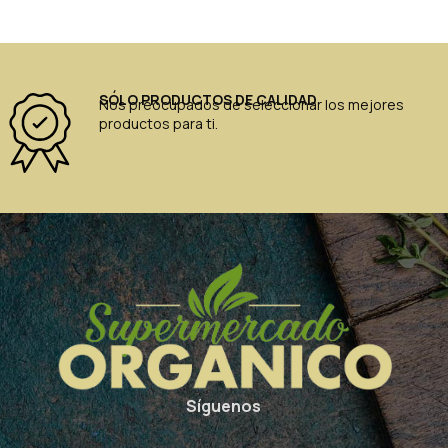
SÓLO PRODUCTOS DE CALIDAD
Nos preocupados de seleccionar los mejores
productos para ti.
Síguenos