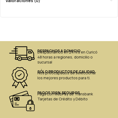
Valoraciones (0)
DESPACHOS A DOMICIO
Despachamos en 24 hrs en Curicó
48 horas a regiones, domicilio o
sucursal
SÓLO PRODUCTOS DE CALIDAD
Nos preocupados de seleccionar
los mejores productos para ti.
PAGOS 100% SEGUROS
Paga con WebPay de Transbank
Tarjetas de Crédito y Débito