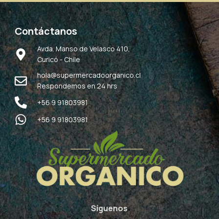
Contáctanos
Avda. Manso de Velasco 410,
Curicó - Chile
hola@supermercadoorganico.cl
Respondemos en 24 hrs
+56 9 91803981
+56 9 91803981
Síguenos