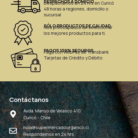
DESPACHOS A DOMICIO
Despachamos en 24 hrs en Curicó
48 horas a regiones, domicilio o
sucursal
SÓLO PRODUCTOS DE CALIDAD
Nos preocupados de seleccionar
los mejores productos para ti.
PAGOS 100% SEGUROS
Paga con WebPay de Transbank
Tarjetas de Crédito y Débito
Contáctanos
Avda. Manso de Velasco 410,
Curicó - Chile
hola@supermercadoorganico.cl
Respondemos en 24 hrs