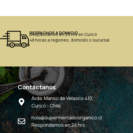
DESPACHOS A DOMICIO
Despachamos en 24 hrs en Curicó
48 horas a regiones, domicilio o sucursal
Contáctanos
Avda. Manso de Velasco 410,
Curicó - Chile
hola@supermercadoorganico.cl
Respondemos en 24 hrs