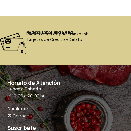
PAGOS 100% SEGUROS
Paga con WebPay de Transbank
Tarjetas de Crédito y Débito
Horario de Atención
Lunes a Sabado:
✅ 10:00 a 20:00 hrs.
Domingo:
🚫 Cerrado
Suscríbete