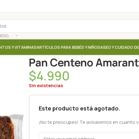
SELECCIONAR CATEGORÍA
NTOS Y VITAMINAS
ARTÍCULOS PARA BEBÉS Y NIÑOS
ASEO Y CUIDADO D
Inicio
/
Tienda
/
Pan
/
Pan Centeno Amaranto Quinoa 
Pan Centeno Amaranto
$
4.990
Sin existencias
Este producto está agotado.
¡No te preocupes! Te avisaremos en cuanto vu