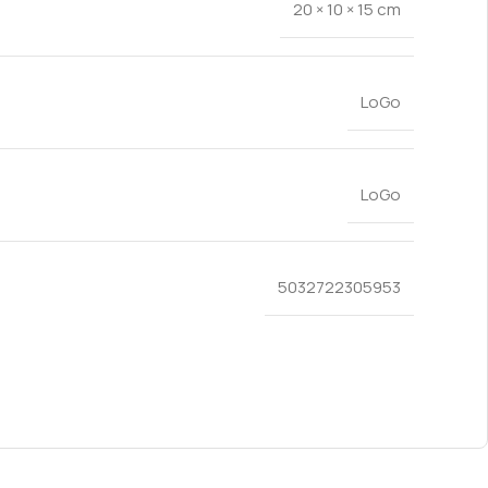
20 × 10 × 15 cm
LoGo
LoGo
5032722305953