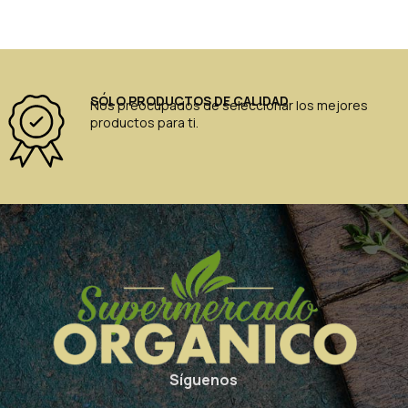
SÓLO PRODUCTOS DE CALIDAD
Nos preocupados de seleccionar los mejores
productos para ti.
Síguenos