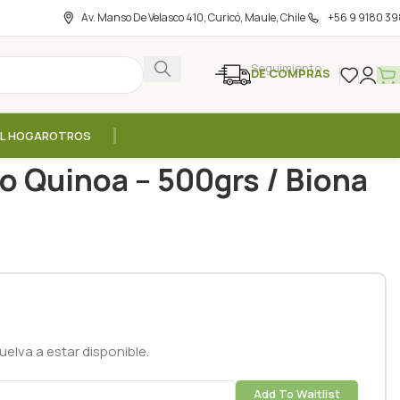
Av. Manso De Velasco 410, Curicó, Maule, Chile
+56 9 9180 39
Seguimiento
DE COMPRAS
EL HOGAR
OTROS
– 500grs / Biona
 Quinoa – 500grs / Biona
elva a estar disponible.
Add To Waitlist