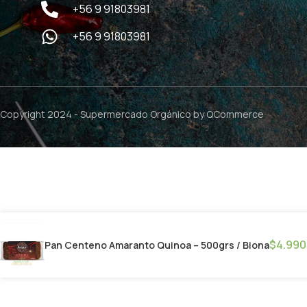
+56 9 91803981
+56 9 91803981
Copyright 2024 -
Supermercado Orgánico
by QCommerce
$
4.990
Pan Centeno Amaranto Quinoa – 500grs / Biona