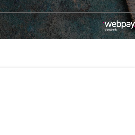
-
+
.590
2 disponibles
Añadir Al Carrito