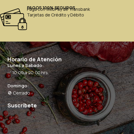
PAGOS 100% SEGUROS
Paga con WebPay de Transbank
Tarjetas de Crédito y Débito
Horario de Atención
Lunes a Sabado:
✅ 10:00 a 20:00 hrs.
Domingo:
🚫 Cerrado
Suscríbete