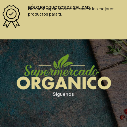
SÓLO PRODUCTOS DE CALIDAD
Nos preocupados de seleccionar los mejores
productos para ti.
Síguenos