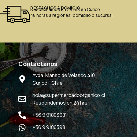
DESPACHOS A DOMICIO
Despachamos en 24 hrs en Curicó
48 horas a regiones, domicilio o sucursal
Contáctanos
Avda. Manso de Velasco 410,
Curicó - Chile
hola@supermercadoorganico.cl
Respondemos en 24 hrs
+56 9 91803981
+56 9 91803981