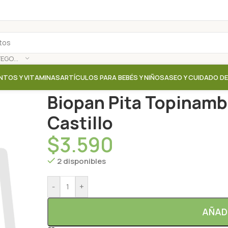
SELECCIONAR CATEGORÍA
NTOS Y VITAMINAS
ARTÍCULOS PARA BEBÉS Y NIÑOS
ASEO Y CUIDADO D
Inicio
/
Tienda
/
Pan
/
Biopan Pita Topinambur – 400g
Biopan Pita Topinambu
Castillo
$
3.590
2 disponibles
-
+
AÑAD