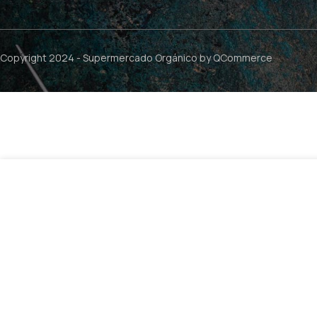
Copyright 2024 -
Supermercado Orgánico
by QCommerce
$
3
Biopan Pita Topinambur – 400g / Sabores del Castillo