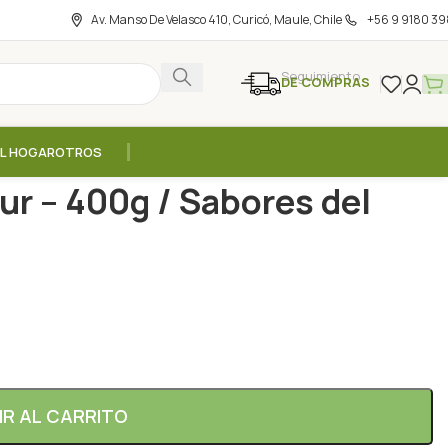
Av. Manso De Velasco 410, Curicó, Maule, Chile
+56 9 9180 39
Seguimiento
DE COMPRAS
EL HOGAR
OTROS
 / Sabores del Castillo
r – 400g / Sabores del
IR AL CARRITO