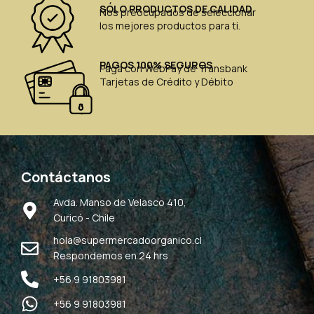
SÓLO PRODUCTOS DE CALIDAD
Nos preocupados de seleccionar
los mejores productos para ti.
PAGOS 100% SEGUROS
Paga con WebPay de Transbank
Tarjetas de Crédito y Débito
Contáctanos
Avda. Manso de Velasco 410,
Curicó - Chile
hola@supermercadoorganico.cl
Respondemos en 24 hrs
+56 9 91803981
+56 9 91803981