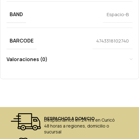
BAND
Espacio-B
BARCODE
4743318102740
Valoraciones (0)
DESPACHOS A DOMICIO
Despachamos en 24 hrs en Curicó
48 horas a regiones, domicilio o
sucursal