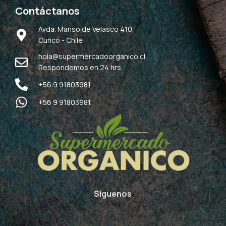
Contáctanos
Avda. Manso de Velasco 410,
Curicó - Chile
hola@supermercadoorganico.cl
Respondemos en 24 hrs
+56 9 91803981
+56 9 91803981
Síguenos