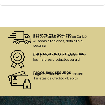
DESPACHOS A DOMICIO
Despachamos en 24 hrs en Curicó
48 horas a regiones, domicilio o
sucursal
SÓLO PRODUCTOS DE CALIDAD
Nos preocupados de seleccionar
los mejores productos para ti.
PAGOS 100% SEGUROS
Paga con WebPay de Transbank
Tarjetas de Crédito y Débito