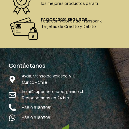
los mejores productos para ti.
PAGOS 100% SEGUROS
Paga con WebPay de Transbank
Tarjetas de Crédito y Débito
Contáctanos
Avda. Manso de Velasco 410,
Curicó - Chile
hola@supermercadoorganico.cl
Respondemos en 24 hrs
+56 9 91803981
+56 9 91803981