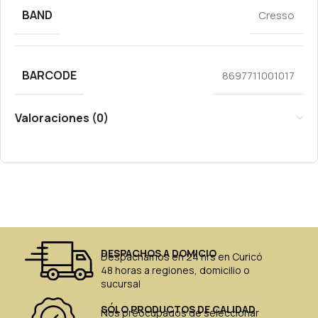
BAND
Cresso
BARCODE
8697711001017
Valoraciones (0)
DESPACHOS A DOMICIO
Despachamos en 24 hrs en Curicó
48 horas a regiones, domicilio o
sucursal
SÓLO PRODUCTOS DE CALIDAD
Nos preocupados de seleccionar