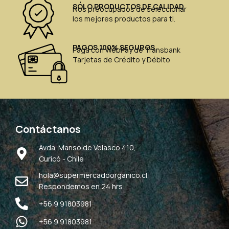
SÓLO PRODUCTOS DE CALIDAD
Nos preocupados de seleccionar
los mejores productos para ti.
PAGOS 100% SEGUROS
Paga con WebPay de Transbank
Tarjetas de Crédito y Débito
Contáctanos
Avda. Manso de Velasco 410,
Curicó - Chile
hola@supermercadoorganico.cl
Respondemos en 24 hrs
+56 9 91803981
+56 9 91803981