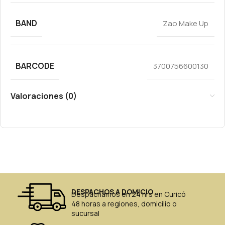
BAND
Zao Make Up
BARCODE
3700756600130
Valoraciones (0)
DESPACHOS A DOMICIO
Despachamos en 24 hrs en Curicó
48 horas a regiones, domicilio o
sucursal