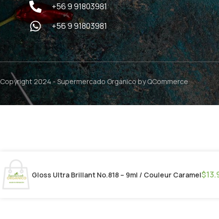
+56 9 91803981
+56 9 91803981
Copyright 2024 -
Supermercado Orgánico
by QCommerce
$
13.
Gloss Ultra Brillant No.818 – 9ml / Couleur Caramel‎