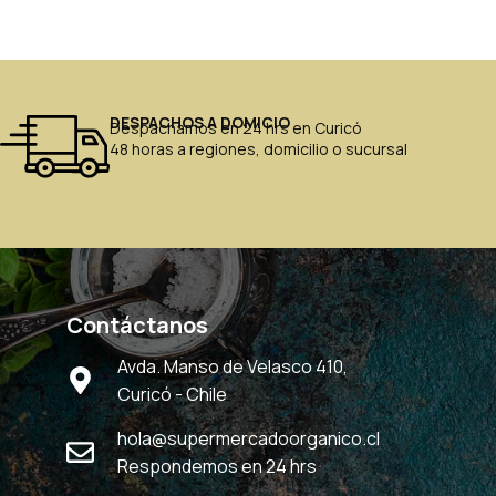
DESPACHOS A DOMICIO
Despachamos en 24 hrs en Curicó
48 horas a regiones, domicilio o sucursal
Contáctanos
Avda. Manso de Velasco 410,
Curicó - Chile
hola@supermercadoorganico.cl
Respondemos en 24 hrs