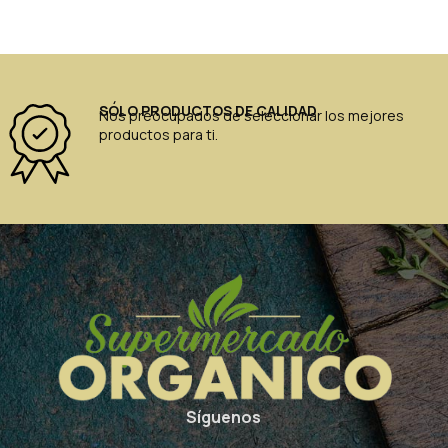
SÓLO PRODUCTOS DE CALIDAD
Nos preocupados de seleccionar los mejores
productos para ti.
Síguenos