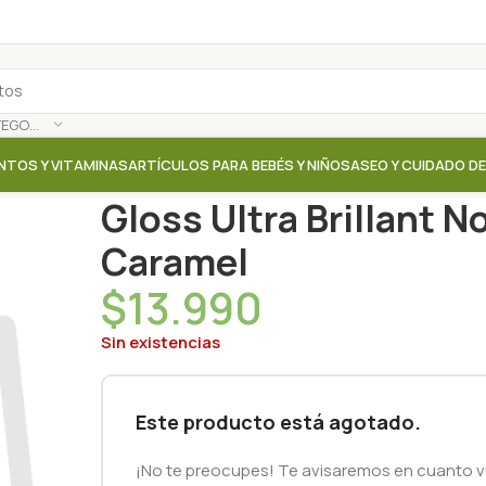
SELECCIONAR CATEGORÍA
NTOS Y VITAMINAS
ARTÍCULOS PARA BEBÉS Y NIÑOS
ASEO Y CUIDADO D
Inicio
/
Tienda
/
Maquillaje
/
Gloss Ultra Brillant No.8
Gloss Ultra Brillant N
Caramel‎
$
13.990
Sin existencias
Este producto está agotado.
¡No te preocupes! Te avisaremos en cuanto vu