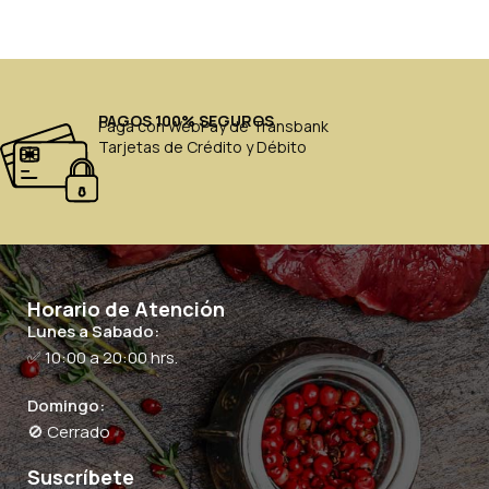
PAGOS 100% SEGUROS
Paga con WebPay de Transbank
Tarjetas de Crédito y Débito
Horario de Atención
Lunes a Sabado:
✅ 10:00 a 20:00 hrs.
Domingo:
🚫 Cerrado
Suscríbete