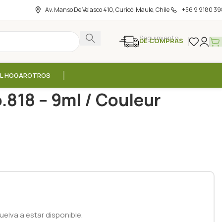
Av. Manso De Velasco 410, Curicó, Maule, Chile
+56 9 9180 39
Seguimiento
DE COMPRAS
EL HOGAR
OTROS
18 – 9ml / Couleur Caramel‎
o.818 – 9ml / Couleur
elva a estar disponible.