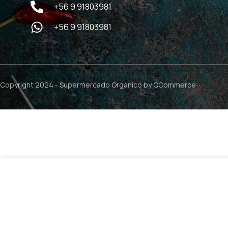
+56 9 91803981
+56 9 91803981
Copyright 2024 -
Supermercado Orgánico
by QCommerce
Mantequilla Vegana Libre de Soya – 425grs / Earth Bala