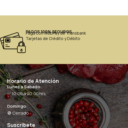
PAGOS 100% SEGUROS
Paga con WebPay de Transbank
Tarjetas de Crédito y Débito
Horario de Atención
Lunes a Sabado:
✅ 10:00 a 20:00 hrs.
Domingo:
🚫 Cerrado
Suscríbete