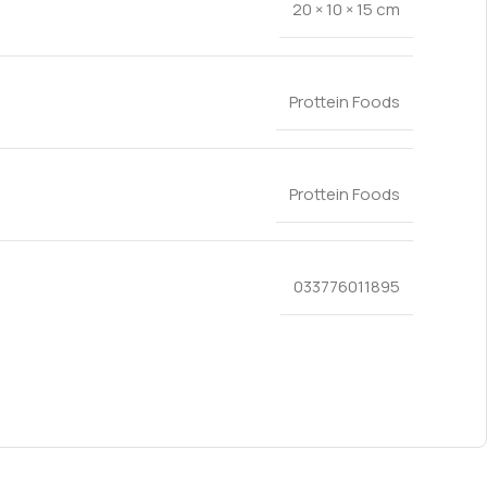
20 × 10 × 15 cm
Prottein Foods
Prottein Foods
033776011895