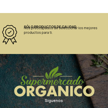
SÓLO PRODUCTOS DE CALIDAD
Nos preocupados de seleccionar los mejores
productos para ti.
Síguenos