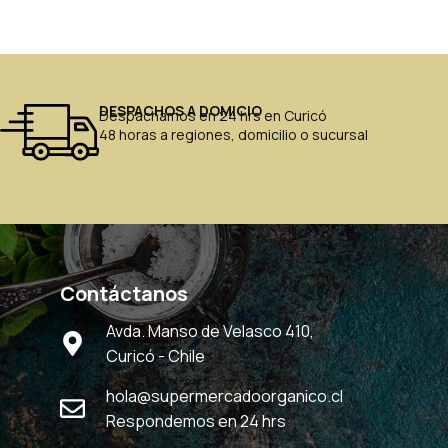
DESPACHOS A DOMICIO
Despachamos en 24 hrs en Curicó
48 horas a regiones, domicilio o sucursal
Contáctanos
Avda. Manso de Velasco 410,
Curicó - Chile
hola@supermercadoorganico.cl
Respondemos en 24 hrs