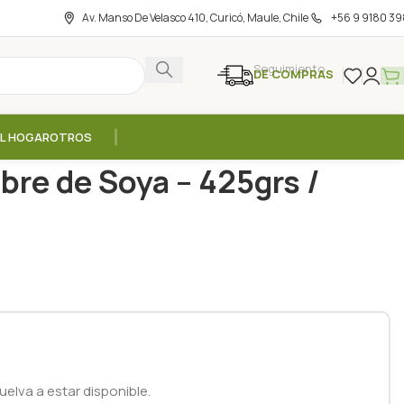
Av. Manso De Velasco 410, Curicó, Maule, Chile
+56 9 9180 39
Seguimiento
DE COMPRAS
EL HOGAR
OTROS
equilla Vegana Libre de Soya – 425grs / Earth Balance
bre de Soya – 425grs /
elva a estar disponible.