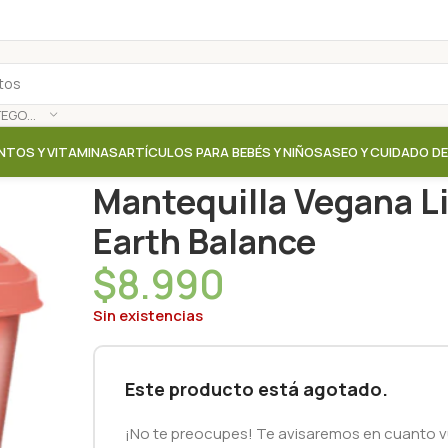
SELECCIONAR CATEGORÍA
NTOS Y VITAMINAS
ARTÍCULOS PARA BEBÉS Y NIÑOS
ASEO Y CUIDADO D
Inicio
/
Tienda
/
Mantequillas / Cremas / Salsas
/
Mant
Mantequilla Vegana Li
Earth Balance
$
8.990
Sin existencias
Este producto está agotado.
¡No te preocupes! Te avisaremos en cuanto vu