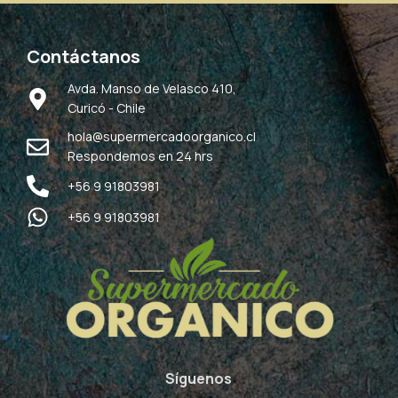
Contáctanos
Avda. Manso de Velasco 410,
Curicó - Chile
hola@supermercadoorganico.cl
Respondemos en 24 hrs
+56 9 91803981
+56 9 91803981
Síguenos