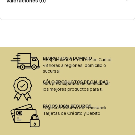
Valoraciones (0)
DESPACHOS A DOMICIO
Despachamos en 24 hrs en Curicó
48 horas a regiones, domicilio o
sucursal
SÓLO PRODUCTOS DE CALIDAD
Nos preocupados de seleccionar
los mejores productos para ti.
PAGOS 100% SEGUROS
Paga con WebPay de Transbank
Tarjetas de Crédito y Débito