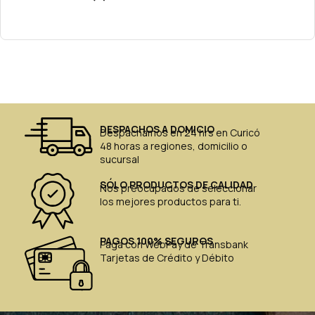
DESPACHOS A DOMICIO
Despachamos en 24 hrs en Curicó
48 horas a regiones, domicilio o
sucursal
SÓLO PRODUCTOS DE CALIDAD
Nos preocupados de seleccionar
los mejores productos para ti.
PAGOS 100% SEGUROS
Paga con WebPay de Transbank
Tarjetas de Crédito y Débito