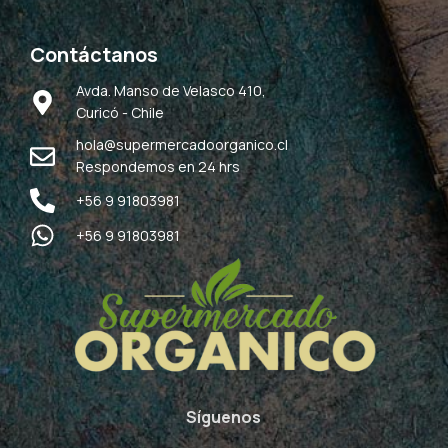
Contáctanos
Avda. Manso de Velasco 410,
Curicó - Chile
hola@supermercadoorganico.cl
Respondemos en 24 hrs
+56 9 91803981
+56 9 91803981
Síguenos