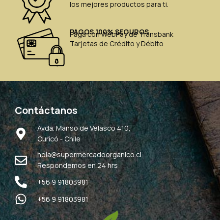
los mejores productos para ti.
PAGOS 100% SEGUROS
Paga con WebPay de Transbank
Tarjetas de Crédito y Débito
Contáctanos
Avda. Manso de Velasco 410,
Curicó - Chile
hola@supermercadoorganico.cl
Respondemos en 24 hrs
+56 9 91803981
+56 9 91803981