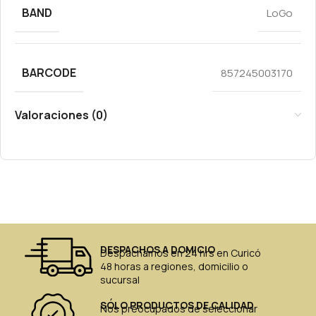
BAND
LoGo
BARCODE
857245003170
Valoraciones (0)
DESPACHOS A DOMICIO
Despachamos en 24 hrs en Curicó
48 horas a regiones, domicilio o
sucursal
SÓLO PRODUCTOS DE CALIDAD
Nos preocupados de seleccionar