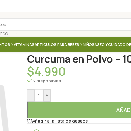
SELECCIONAR CATEGORÍA
NTOS Y VITAMINAS
ARTÍCULOS PARA BEBÉS Y NIÑOS
ASEO Y CUIDADO D
Inicio
/
Tienda
/
Liofilizados / Polvos / Deshidratados
Curcuma en Polvo – 100
$
4.990
2 disponibles
-
+
AÑAD
Añadir a la lista de deseos