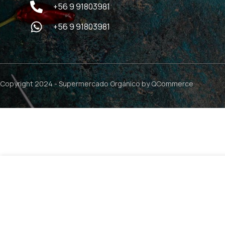
+56 9 91803981
+56 9 91803981
Copyright 2024 -
Supermercado Orgánico
by QCommerce
$
4.990
Curcuma en Polvo – 100grs / Nativ For Life