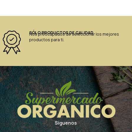
SÓLO PRODUCTOS DE CALIDAD
Nos preocupados de seleccionar los mejores
productos para ti.
Síguenos