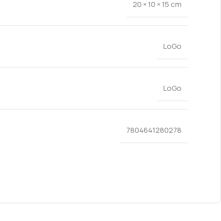
20 × 10 × 15 cm
LoGo
LoGo
7804641280278