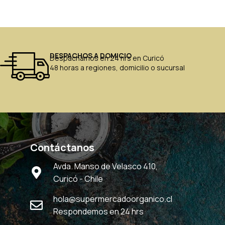
DESPACHOS A DOMICIO
Despachamos en 24 hrs en Curicó
48 horas a regiones, domicilio o sucursal
Contáctanos
Avda. Manso de Velasco 410,
Curicó - Chile
hola@supermercadoorganico.cl
Respondemos en 24 hrs