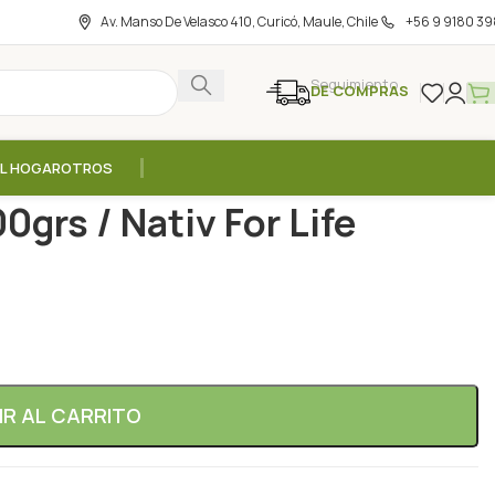
Av. Manso De Velasco 410, Curicó, Maule, Chile
+56 9 9180 39
Seguimiento
DE COMPRAS
EL HOGAR
OTROS
/
Curcuma en Polvo – 100grs / Nativ For Life
grs / Nativ For Life
IR AL CARRITO