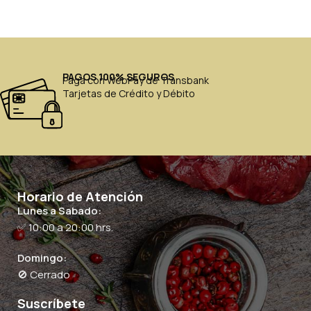
PAGOS 100% SEGUROS
Paga con WebPay de Transbank
Tarjetas de Crédito y Débito
Horario de Atención
Lunes a Sabado:
✅ 10:00 a 20:00 hrs.
Domingo:
🚫 Cerrado
Suscríbete