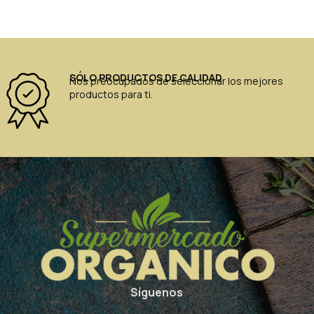
SÓLO PRODUCTOS DE CALIDAD
Nos preocupados de seleccionar los mejores
productos para ti.
Síguenos