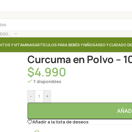
SELECCIONAR CATEGORÍA
NTOS Y VITAMINAS
ARTÍCULOS PARA BEBÉS Y NIÑOS
ASEO Y CUIDADO D
Inicio
/
Tienda
/
Liofilizados / Polvos / Deshidratados
Curcuma en Polvo – 100
$
4.990
7 disponibles
-
+
AÑAD
Añadir a la lista de deseos