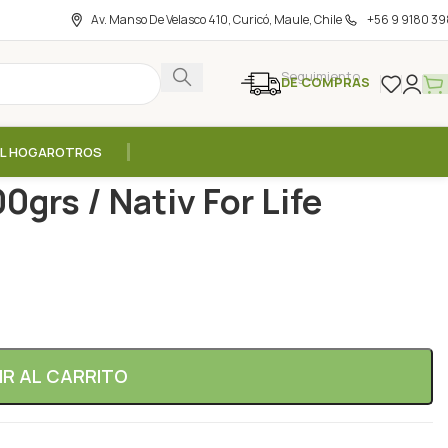
Av. Manso De Velasco 410, Curicó, Maule, Chile
+56 9 9180 39
Seguimiento
DE COMPRAS
EL HOGAR
OTROS
/
Curcuma en Polvo – 100grs / Nativ For Life
grs / Nativ For Life
IR AL CARRITO