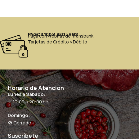
PAGOS 100% SEGUROS
Paga con WebPay de Transbank
Tarjetas de Crédito y Débito
Horario de Atención
Lunes a Sabado:
✅ 10:00 a 20:00 hrs.
Domingo:
🚫 Cerrado
Suscríbete