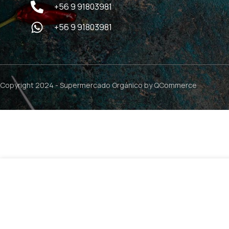
+56 9 91803981
+56 9 91803981
Copyright 2024 -
Supermercado Orgánico
by QCommerce
$
4.990
Curcuma en Polvo – 100grs / Nativ For Life