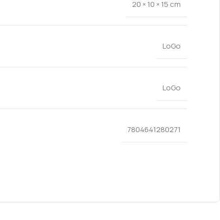
20 × 10 × 15 cm
LoGo
LoGo
7804641280271