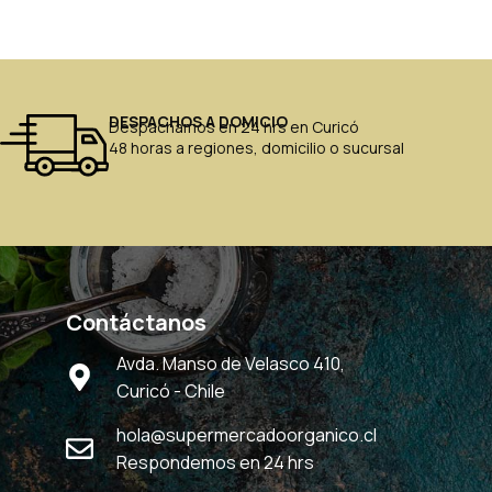
DESPACHOS A DOMICIO
Despachamos en 24 hrs en Curicó
48 horas a regiones, domicilio o sucursal
Contáctanos
Avda. Manso de Velasco 410,
Curicó - Chile
hola@supermercadoorganico.cl
Respondemos en 24 hrs