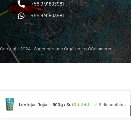
+56 9 91803981
+56 9 91803981
Copyright 2024 -
Supermercado Orgánico
by QCommerce
$
3.290
Lentejas Rojas – 500g / Suk
9 disponibles