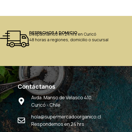
DESPACHOS A DOMICIO
Despachamos en 24 hrs en Curicó
48 horas a regiones, domicilio o sucursal
Contáctanos
Avda. Manso de Velasco 410,
Curicó - Chile
hola@supermercadoorganico.cl
Respondemos en 24 hrs