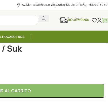
Av. Manso De Velasco 410, Curicó, Maule, Chile
+56 9 9180 39
Seguimiento
DE COMPRAS
EL HOGAR
OTROS
 Suk
 / Suk
IR AL CARRITO