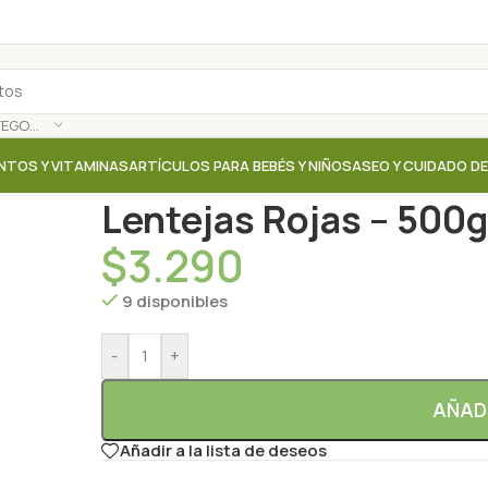
SELECCIONAR CATEGORÍA
NTOS Y VITAMINAS
ARTÍCULOS PARA BEBÉS Y NIÑOS
ASEO Y CUIDADO D
Inicio
/
Tienda
/
Legumbres
/
Lentejas Rojas – 500g /
Lentejas Rojas – 500g
$
3.290
9 disponibles
-
+
AÑAD
Añadir a la lista de deseos