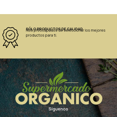
SÓLO PRODUCTOS DE CALIDAD
Nos preocupados de seleccionar los mejores
productos para ti.
Síguenos