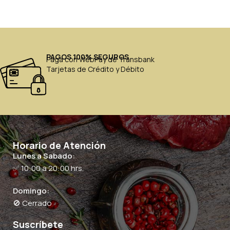
PAGOS 100% SEGUROS
Paga con WebPay de Transbank
Tarjetas de Crédito y Débito
Horario de Atención
Lunes a Sabado:
✅ 10:00 a 20:00 hrs.
Domingo:
🚫 Cerrado
Suscríbete