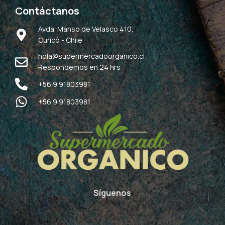
Contáctanos
Avda. Manso de Velasco 410,
Curicó - Chile
hola@supermercadoorganico.cl
Respondemos en 24 hrs
+56 9 91803981
+56 9 91803981
Síguenos