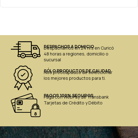
DESPACHOS A DOMICIO
Despachamos en 24 hrs en Curicó
48 horas a regiones, domicilio o
sucursal
SÓLO PRODUCTOS DE CALIDAD
Nos preocupados de seleccionar
los mejores productos para ti.
PAGOS 100% SEGUROS
Paga con WebPay de Transbank
Tarjetas de Crédito y Débito