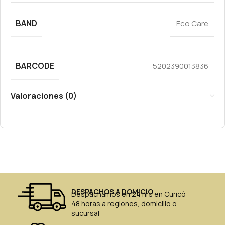
BAND
Eco Care
BARCODE
5202390013836
Valoraciones (0)
DESPACHOS A DOMICIO
Despachamos en 24 hrs en Curicó
48 horas a regiones, domicilio o
sucursal