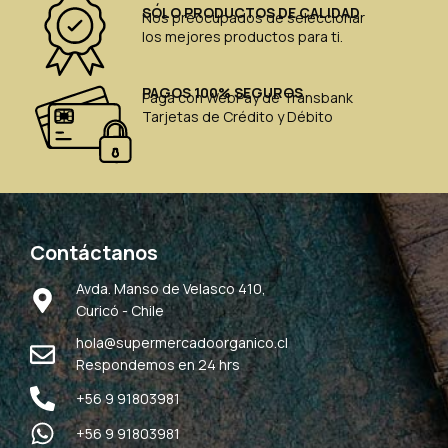
SÓLO PRODUCTOS DE CALIDAD
Nos preocupados de seleccionar
los mejores productos para ti.
PAGOS 100% SEGUROS
Paga con WebPay de Transbank
Tarjetas de Crédito y Débito
Contáctanos
Avda. Manso de Velasco 410,
Curicó - Chile
hola@supermercadoorganico.cl
Respondemos en 24 hrs
+56 9 91803981
+56 9 91803981