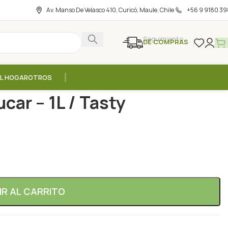
Av. Manso De Velasco 410, Curicó, Maule, Chile
+56 9 9180 39
Seguimiento
DE COMPRAS
EL HOGAR
OTROS
es
/
Leche de Coco Sin Azucar – 1L / Tasty
car – 1L / Tasty
IR AL CARRITO