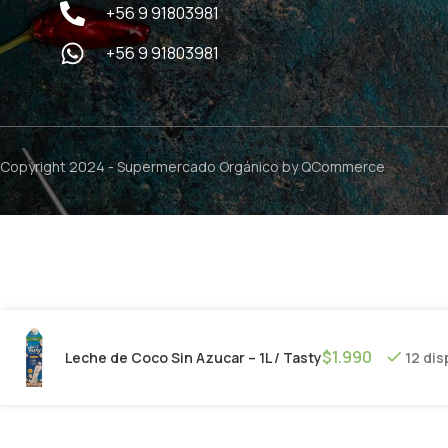
+56 9 91803981
+56 9 91803981
Copyright 2024 -
Supermercado Orgánico
by QCommerce
$
1.990
Leche de Coco Sin Azucar – 1L / Tasty
12 dis