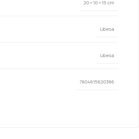
20 × 10 × 15 cm
Libesa
Libesa
7804615620386