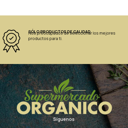
SÓLO PRODUCTOS DE CALIDAD
Nos preocupados de seleccionar los mejores
productos para ti.
Síguenos