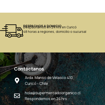
DESPACHOS A DOMICIO
Despachamos en 24 hrs en Curicó
48 horas a regiones, domicilio o sucursal
Contáctanos
Avda. Manso de Velasco 410,
Curicó - Chile
hola@supermercadoorganico.cl
Respondemos en 24 hrs