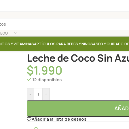
SELECCIONAR CATEGORÍA
NTOS Y VITAMINAS
ARTÍCULOS PARA BEBÉS Y NIÑOS
ASEO Y CUIDADO D
Inicio
/
Tienda
/
Leches vegetales / Quesos vegetal
Leche de Coco Sin Azu
$
1.990
12 disponibles
-
+
AÑAD
Añadir a la lista de deseos