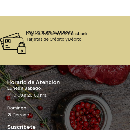
PAGOS 100% SEGUROS
Paga con WebPay de Transbank
Tarjetas de Crédito y Débito
Horario de Atención
Lunes a Sabado:
✅ 10:00 a 20:00 hrs.
Domingo:
🚫 Cerrado
Suscríbete