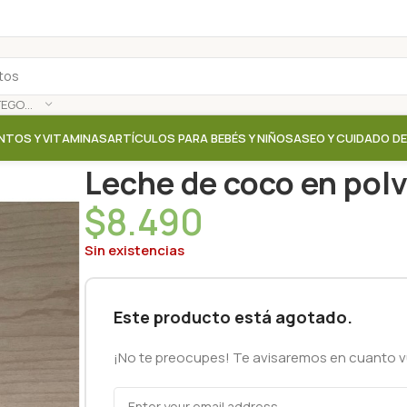
SELECCIONAR CATEGORÍA
NTOS Y VITAMINAS
ARTÍCULOS PARA BEBÉS Y NIÑOS
ASEO Y CUIDADO D
Inicio
/
Tienda
/
Leches vegetales / Quesos vegetal
Leche de coco en polv
$
8.490
Sin existencias
Este producto está agotado.
¡No te preocupes! Te avisaremos en cuanto vu