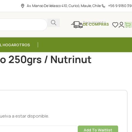
Av. Manso De Velasco 410, Curicó, Maule, Chile
+56 9 9180 39
Seguimiento
DE COMPRAS
EL HOGAR
OTROS
es
/
Leche de coco en polvo 250grs / Nutrinut
o 250grs / Nutrinut
elva a estar disponible.
Add To Waitlist