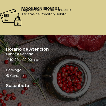
PAGOS 100% SEGUROS
Paga con WebPay de Transbank
Tarjetas de Crédito y Débito
Horario de Atención
Lunes a Sabado:
✅ 10:00 a 20:00 hrs.
Domingo:
🚫 Cerrado
Suscríbete