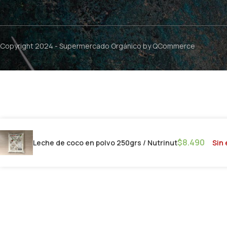
Copyright 2024 -
Supermercado Orgánico
by QCommerce
$
8.490
Sin 
Leche de coco en polvo 250grs / Nutrinut