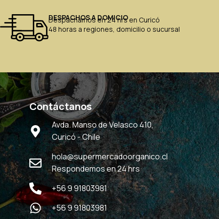
DESPACHOS A DOMICIO
Despachamos en 24 hrs en Curicó
48 horas a regiones, domicilio o sucursal
Contáctanos
Avda. Manso de Velasco 410,
Curicó - Chile
hola@supermercadoorganico.cl
Respondemos en 24 hrs
+56 9 91803981
+56 9 91803981