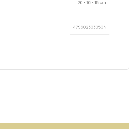
20 × 10 × 15 cm
4796023930504