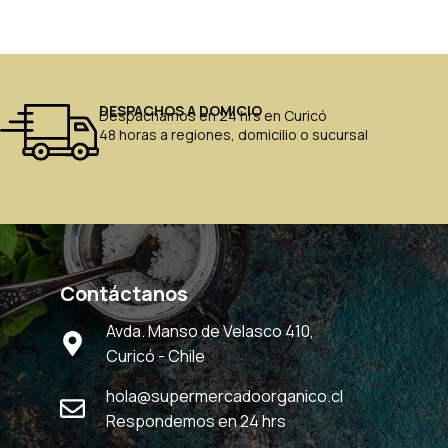
DESPACHOS A DOMICIO
Despachamos en 24 hrs en Curicó
48 horas a regiones, domicilio o sucursal
Contáctanos
Avda. Manso de Velasco 410,
Curicó - Chile
hola@supermercadoorganico.cl
Respondemos en 24 hrs