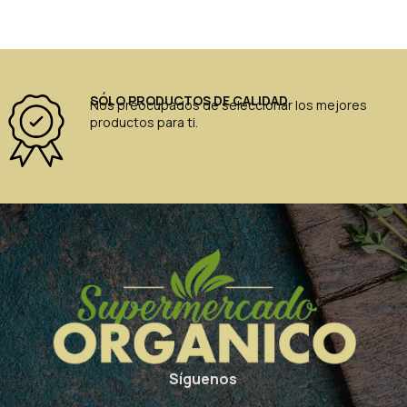
SÓLO PRODUCTOS DE CALIDAD
Nos preocupados de seleccionar los mejores
productos para ti.
Síguenos