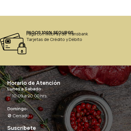
PAGOS 100% SEGUROS
Paga con WebPay de Transbank
Tarjetas de Crédito y Débito
Horario de Atención
Lunes a Sabado:
✅ 10:00 a 20:00 hrs.
Domingo:
🚫 Cerrado
Suscríbete