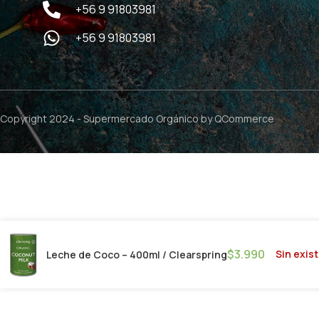
+56 9 91803981
+56 9 91803981
Copyright 2024 -
Supermercado Orgánico
by QCommerce
$
3.990
Sin exis
Leche de Coco – 400ml / Clearspring