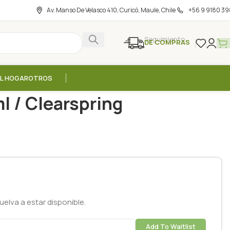
Av. Manso De Velasco 410, Curicó, Maule, Chile
+56 9 9180 39
Seguimiento
DE COMPRAS
EL HOGAR
OTROS
es
/
Leche de Coco – 400ml / Clearspring
l / Clearspring
elva a estar disponible.
Add To Waitlist