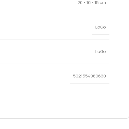
20 × 10 × 15 cm
LoGo
LoGo
5021554989660