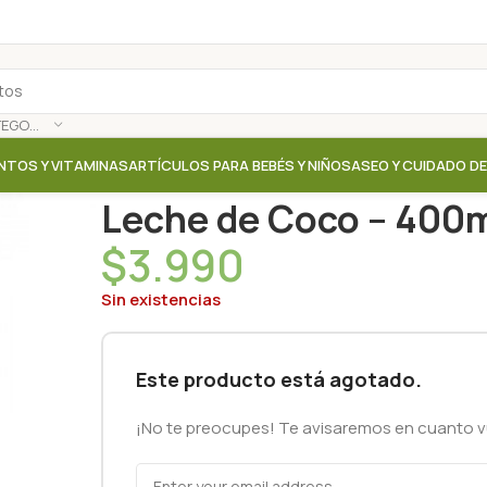
SELECCIONAR CATEGORÍA
NTOS Y VITAMINAS
ARTÍCULOS PARA BEBÉS Y NIÑOS
ASEO Y CUIDADO D
Inicio
/
Tienda
/
Leches vegetales / Quesos vegetal
Leche de Coco – 400m
$
3.990
Sin existencias
Este producto está agotado.
¡No te preocupes! Te avisaremos en cuanto vu