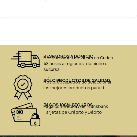
DESPACHOS A DOMICIO
Despachamos en 24 hrs en Curicó
48 horas a regiones, domicilio o
sucursal
SÓLO PRODUCTOS DE CALIDAD
Nos preocupados de seleccionar
los mejores productos para ti.
PAGOS 100% SEGUROS
Paga con WebPay de Transbank
Tarjetas de Crédito y Débito