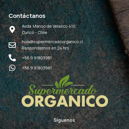
Contáctanos
Avda. Manso de Velasco 410,
Curicó - Chile
hola@supermercadoorganico.cl
Respondemos en 24 hrs
+56 9 91803981
+56 9 91803981
Síguenos