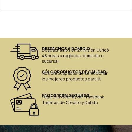
DESPACHOS A DOMICIO
Despachamos en 24 hrs en Curicó
48 horas a regiones, domicilio o
sucursal
SÓLO PRODUCTOS DE CALIDAD
Nos preocupados de seleccionar
los mejores productos para ti.
PAGOS 100% SEGUROS
Paga con WebPay de Transbank
Tarjetas de Crédito y Débito