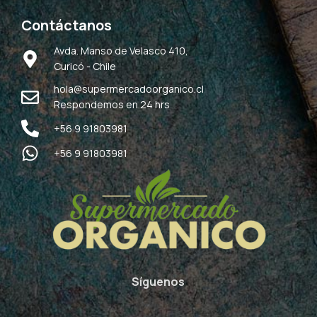
Contáctanos
Avda. Manso de Velasco 410,
Curicó - Chile
hola@supermercadoorganico.cl
Respondemos en 24 hrs
+56 9 91803981
+56 9 91803981
Síguenos