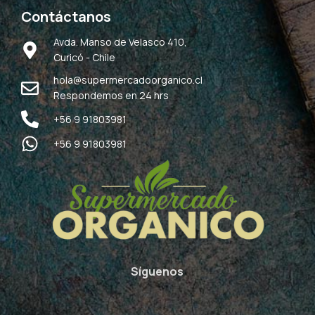
Contáctanos
Avda. Manso de Velasco 410,
Curicó - Chile
hola@supermercadoorganico.cl
Respondemos en 24 hrs
+56 9 91803981
+56 9 91803981
Síguenos