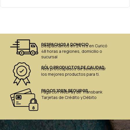
DESPACHOS A DOMICIO
Despachamos en 24 hrs en Curicó
48 horas a regiones, domicilio o
sucursal
SÓLO PRODUCTOS DE CALIDAD
Nos preocupados de seleccionar
los mejores productos para ti.
PAGOS 100% SEGUROS
Paga con WebPay de Transbank
Tarjetas de Crédito y Débito