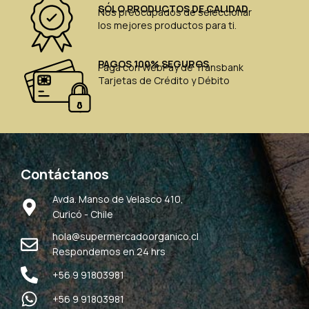
SÓLO PRODUCTOS DE CALIDAD
Nos preocupados de seleccionar
los mejores productos para ti.
PAGOS 100% SEGUROS
Paga con WebPay de Transbank
Tarjetas de Crédito y Débito
Contáctanos
Avda. Manso de Velasco 410,
Curicó - Chile
hola@supermercadoorganico.cl
Respondemos en 24 hrs
+56 9 91803981
+56 9 91803981