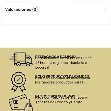
Valoraciones (0)
DESPACHOS A DOMICIO
Despachamos en 24 hrs en Curicó
48 horas a regiones, domicilio o
sucursal
SÓLO PRODUCTOS DE CALIDAD
Nos preocupados de seleccionar
los mejores productos para ti.
PAGOS 100% SEGUROS
Paga con WebPay de Transbank
Tarjetas de Crédito y Débito