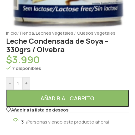
Inicio
/
Tienda
/
Leches vegetales / Quesos vegetales
Leche Condensada de Soya –
330grs / Olvebra
$
3.990
7 disponibles
-
+
AÑADIR AL CARRITO
Añadir a la lista de deseos
3
¡Personas viendo este producto ahora!