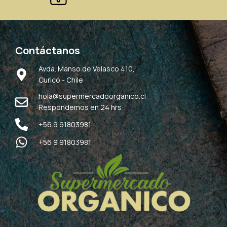
Contáctanos
Avda. Manso de Velasco 410,
Curicó - Chile
hola@supermercadoorganico.cl
Respondemos en 24 hrs
+56 9 91803981
+56 9 91803981