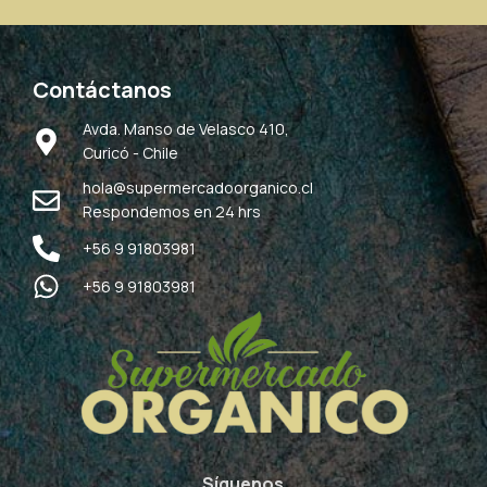
Contáctanos
Avda. Manso de Velasco 410,
Curicó - Chile
hola@supermercadoorganico.cl
Respondemos en 24 hrs
+56 9 91803981
+56 9 91803981
Síguenos