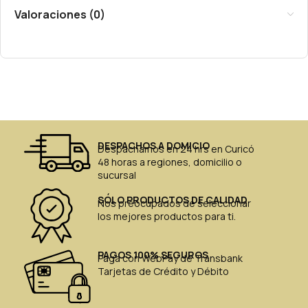
Valoraciones (0)
DESPACHOS A DOMICIO
Despachamos en 24 hrs en Curicó
48 horas a regiones, domicilio o
sucursal
SÓLO PRODUCTOS DE CALIDAD
Nos preocupados de seleccionar
los mejores productos para ti.
PAGOS 100% SEGUROS
Paga con WebPay de Transbank
Tarjetas de Crédito y Débito