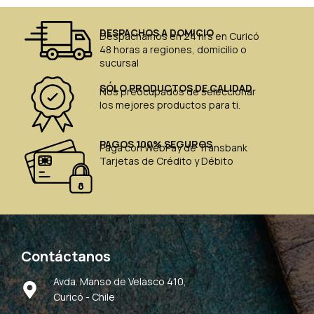
DESPACHOS A DOMICIO
Despachamos en 24 hrs en Curicó
48 horas a regiones, domicilio o
sucursal
SÓLO PRODUCTOS DE CALIDAD
Nos preocupados de seleccionar
los mejores productos para ti.
PAGOS 100% SEGUROS
Paga con WebPay de Transbank
Tarjetas de Crédito y Débito
Contáctanos
Avda. Manso de Velasco 410,
Curicó - Chile