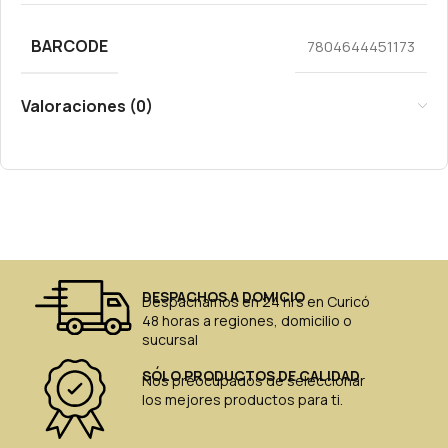
BARCODE
7804644451173
Valoraciones (0)
DESPACHOS A DOMICIO
Despachamos en 24 hrs en Curicó
48 horas a regiones, domicilio o
sucursal
SÓLO PRODUCTOS DE CALIDAD
Nos preocupados de seleccionar
los mejores productos para ti.