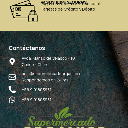
PAGOS 100% SEGUROS
Paga con WebPay de Transbank
Tarjetas de Crédito y Débito
Contáctanos
Avda. Manso de Velasco 410,
Curicó - Chile
hola@supermercadoorganico.cl
Respondemos en 24 hrs
+56 9 91803981
+56 9 91803981