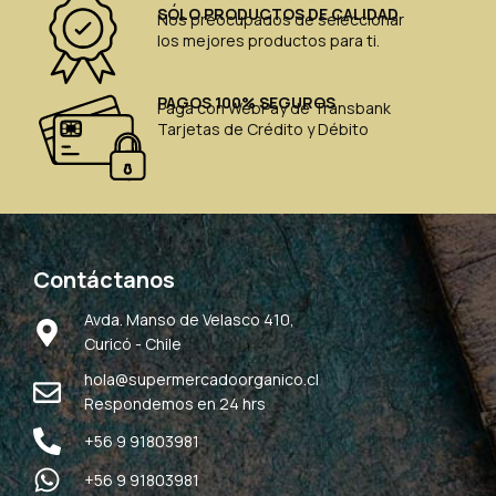
SÓLO PRODUCTOS DE CALIDAD
Nos preocupados de seleccionar
los mejores productos para ti.
PAGOS 100% SEGUROS
Paga con WebPay de Transbank
Tarjetas de Crédito y Débito
Contáctanos
Avda. Manso de Velasco 410,
Curicó - Chile
hola@supermercadoorganico.cl
Respondemos en 24 hrs
+56 9 91803981
+56 9 91803981