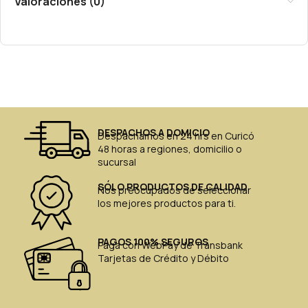
Valoraciones (0)
DESPACHOS A DOMICIO
Despachamos en 24 hrs en Curicó
48 horas a regiones, domicilio o
sucursal
SÓLO PRODUCTOS DE CALIDAD
Nos preocupados de seleccionar
los mejores productos para ti.
PAGOS 100% SEGUROS
Paga con WebPay de Transbank
Tarjetas de Crédito y Débito