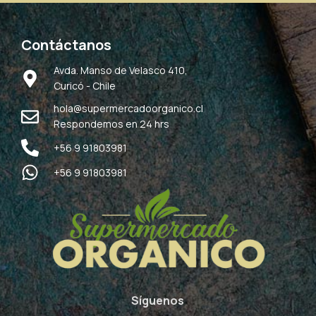
Contáctanos
Avda. Manso de Velasco 410,
Curicó - Chile
hola@supermercadoorganico.cl
Respondemos en 24 hrs
+56 9 91803981
+56 9 91803981
Síguenos