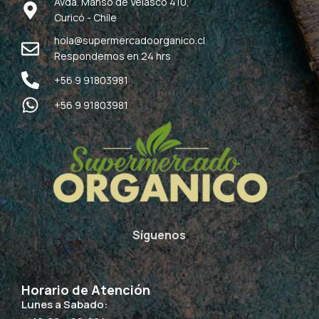
Avda. Manso de Velasco 410,
Curicó - Chile
hola@supermercadoorganico.cl
Respondemos en 24 hrs
+56 9 91803981
+56 9 91803981
Síguenos
Horario de Atención
Lunes a Sabado: