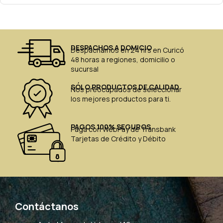
DESPACHOS A DOMICIO
Despachamos en 24 hrs en Curicó
48 horas a regiones, domicilio o
sucursal
SÓLO PRODUCTOS DE CALIDAD
Nos preocupados de seleccionar
los mejores productos para ti.
PAGOS 100% SEGUROS
Paga con WebPay de Transbank
Tarjetas de Crédito y Débito
Contáctanos