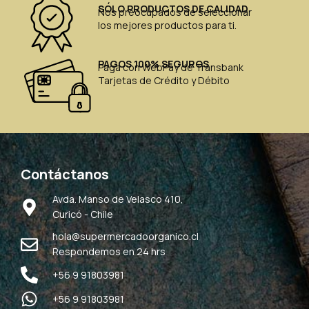
SÓLO PRODUCTOS DE CALIDAD
Nos preocupados de seleccionar
los mejores productos para ti.
PAGOS 100% SEGUROS
Paga con WebPay de Transbank
Tarjetas de Crédito y Débito
Contáctanos
Avda. Manso de Velasco 410,
Curicó - Chile
hola@supermercadoorganico.cl
Respondemos en 24 hrs
+56 9 91803981
+56 9 91803981