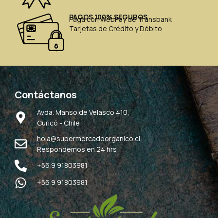
PAGOS 100% SEGUROS
Paga con WebPay de Transbank
Tarjetas de Crédito y Débito
Contáctanos
Avda. Manso de Velasco 410,
Curicó - Chile
hola@supermercadoorganico.cl
Respondemos en 24 hrs
+56 9 91803981
+56 9 91803981