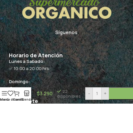
Síguenos
Horario de Atención
Lunes a Sabado:
✅ 10:00 a 20:00 hrs.
Helado
Domingo:
Paleta
🚫 Cerrado
Keto
22
$
3.290
-
+
disponibles
Coco –
ista de deseos
Menú
Carrito
Tienda
Suscríbete
55grs /
Zenzero
Copyright 2024 -
Supermercado Orgánico
by QCommerce