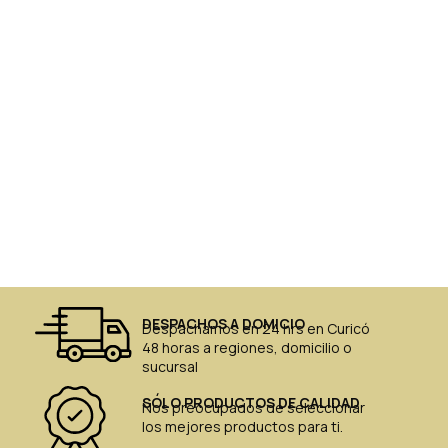
DESPACHOS A DOMICIO
Despachamos en 24 hrs en Curicó
48 horas a regiones, domicilio o
sucursal
SÓLO PRODUCTOS DE CALIDAD
Nos preocupados de seleccionar
los mejores productos para ti.