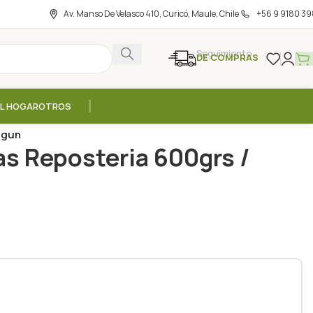
Av. Manso De Velasco 410, Curicó, Maule, Chile
+56 9 9180 39
Seguimiento
DE COMPRAS
EL HOGAR
OTROS
e panadería
/
ngun
as Reposteria 600grs /