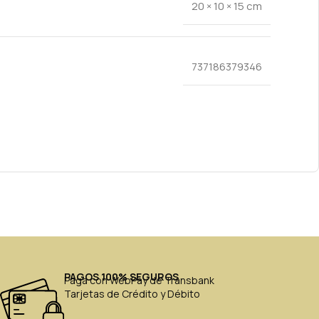
20 × 10 × 15 cm
737186379346
PAGOS 100% SEGUROS
Paga con WebPay de Transbank
Tarjetas de Crédito y Débito