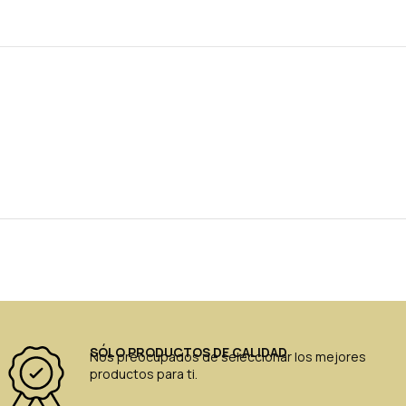
SÓLO PRODUCTOS DE CALIDAD
Nos preocupados de seleccionar los mejores
productos para ti.