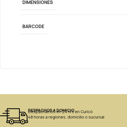
DIMENSIONES
BARCODE
DESPACHOS A DOMICIO
Despachamos en 24 hrs en Curicó
48 horas a regiones, domicilio o sucursal