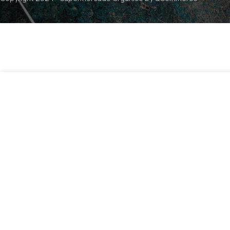
$
5
Premezcla Multirecetas Reposteria 600grs / Rengun