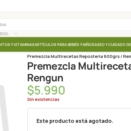
SELECCIONAR CATEGORÍA
NTOS Y VITAMINAS
ARTÍCULOS PARA BEBÉS Y NIÑOS
ASEO Y CUIDADO D
Inicio
/
Tienda
/
Harinas / Pre mezclas / Productos d
Premezcla Multirecetas Reposteria 600grs / Re
Premezcla Multirecet
Rengun
$
5.990
Sin existencias
Este producto está agotado.