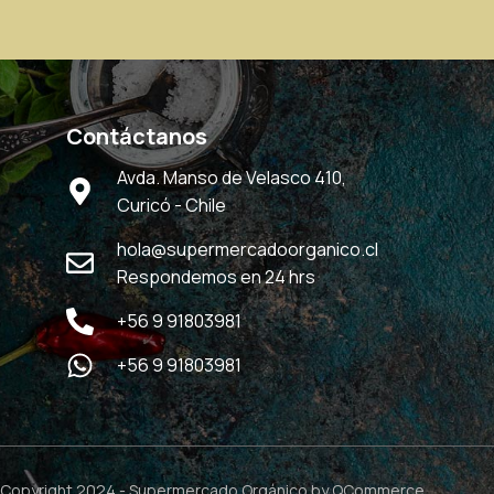
Contáctanos
Avda. Manso de Velasco 410,
Curicó - Chile
hola@supermercadoorganico.cl
Respondemos en 24 hrs
+56 9 91803981
+56 9 91803981
Copyright 2024 -
Supermercado Orgánico
by QCommerce